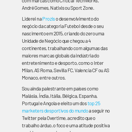
com marcas como Critical TechWorks,
André Gomes, Natixis ou Sport Zone.
Liderei na
Prozis
o desenvolvimento do
negócio da categoria Futebol desde o seu
nascimento em 2015, criando do zero uma
Unidade de Negócio que chegou a 4
continentes, trabalhando com algumas das
maiores marcas globais da indústria do
entretenimento e desporto, como o Inter
Milan, AS Roma, Sevilla FC, Valencia CF ou AS
Monaco, entre outros.
Sou ainda palestrante em países como
Malásia, Índia, Itália, Bélgica, Espanha,
Portugal e Angola e eleito um dos
top 25
marketers desportivos do mundo
a seguir no
Twitter pela Overtime, acredito que o
trabalho árduo, o foco e uma atitude positiva