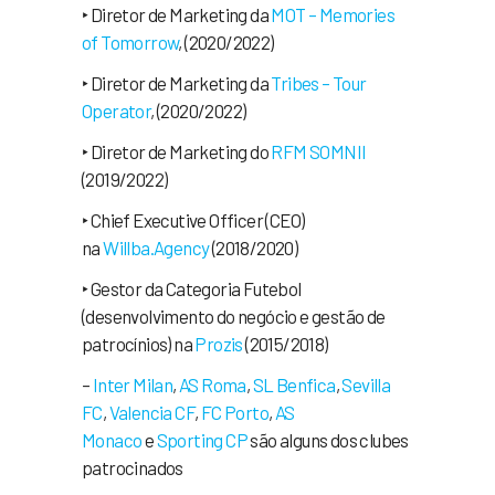
‣ Diretor de Marketing da
MOT – Memories
of Tomorrow
, (2020/2022)
‣ Diretor de Marketing da
Tribes – Tour
Operator
, (2020/2022)
‣ Diretor de Marketing do
RFM SOMNII
(2019/2022)
‣ Chief Executive Officer (CEO)
na
Willba.Agency
(2018/2020)
‣ Gestor da Categoria Futebol
(desenvolvimento do negócio e gestão de
patrocínios) na
Prozis
(2015/2018)
–
Inter Milan
,
AS Roma
,
SL Benfica
,
Sevilla
FC
,
Valencia CF
,
FC Porto
,
AS
Monaco
e
Sporting CP
são alguns dos clubes
patrocinados