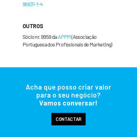
96631-1-4
OUTROS
Sócio nr. 9959 da
APPM
(Associação
Portuguesa dos Profissionais de Marketing)
Acha que posso criar valor
para o seu negócio?
Vamos conversar!
CONTACTAR