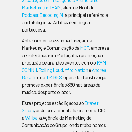
Graduação em Inteligência Artificial no
Marketing, no IPAM
, além de Host do
Podcast Decoding AI
, a principal referência
em Inteligência Artificial em língua
portuguesa.
Anteriormente assumi a Direção da
Marketing e Comunicação da
MOT
, empresa
de referência em Portugal na promoção e
produção de grandes eventos como o
RFM
SOMNII
,
Rolling Loud
,
Afro Nation
e
Andrea
Bocelli
, e da
TRIBES
, operador turístico que
promove experiências 360 nas áreas da
música, desporto e lazer.
Estes projetos estão ligados ao
Braver
Group
, onde previamente liderei como CEO
a
Willba
, a Agência de Marketing de
Comunicação do Grupo, onde trabalhamos