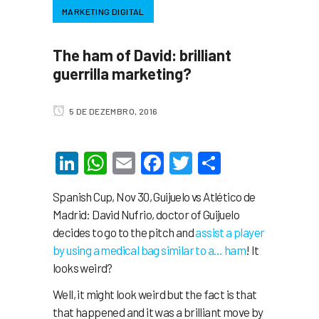
MARKETING DIGITAL
The ham of David: brilliant
guerrilla marketing?
5 DE DEZEMBRO, 2016
LinkedIn
WhatsApp
Email
Facebook
Twitter
Share
Spanish Cup, Nov 30, Guijuelo vs Atlético de
Madrid: David Nufrio, doctor of Guijuelo
decides to go to the pitch and
assist a player
by using a medical bag similar to a… ham
! It
looks weird?
Well, it might look weird but the fact is that
that happened and it was a brilliant move by