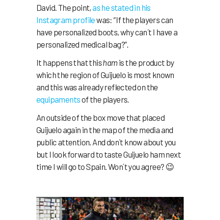
David. The point,
as he stated in his
Instagram profile
was: “If the players can
have personalized boots, why can´t I have a
personalized medical bag?”.
It happens that this
ham
is the product by
which the region of Guijuelo is most known
and this was already reflected on the
equipaments
of the players.
An outside of the box move that placed
Guijuelo again in the map of the media and
public attention. And don´t know about you
but I look forward to taste Guijuelo ham next
time I will go to Spain. Won´t you agree? 😉