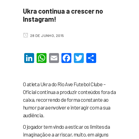
Ukra continua a crescer no
Instagram!
28 DE JUNHO, 2015
LinkedIn
WhatsApp
Email
Facebook
Twitter
Share
O atleta Ukra do Rio Ave Futebol Clube –
Oficial​ continua a produzir conteúdos fora da
caixa, recorrendo de forma constante ao
humor para envolver e interagir com a sua
audiência.
O jogador tem vindo a esticar os limites da
imaginação e a arriscar, muito, em alguns