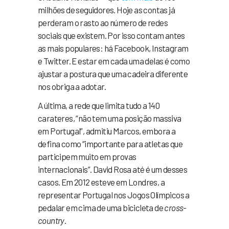
milhões de seguidores. Hoje as contas já
perderam o rasto ao número de redes
sociais que existem. Por isso contam antes
as mais populares: há Facebook, Instagram
e Twitter. E estar em cada uma delas é como
ajustar a postura que uma cadeira diferente
nos obriga a adotar.
A última, a rede que limita tudo a 140
carateres, “não tem uma posição massiva
em Portugal”, admitiu Marcos, embora a
defina como “importante para atletas que
participem muito em provas
internacionais”. David Rosa até é um desses
casos. Em 2012 esteve em Londres, a
representar Portugal nos Jogos Olímpicos a
pedalar em cima de uma bicicleta de
cross-
country
.