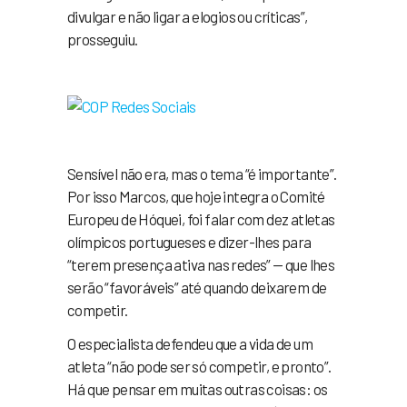
divulgar e não ligar a elogios ou críticas”,
prosseguiu.
Sensível não era, mas o tema “é importante”.
Por isso Marcos, que hoje integra o Comité
Europeu de Hóquei, foi falar com dez atletas
olímpicos portugueses e dizer-lhes para
“terem presença ativa nas redes” — que lhes
serão “favoráveis” até quando deixarem de
competir.
O especialista defendeu que a vida de um
atleta “não pode ser só competir, e pronto”.
Há que pensar em muitas outras coisas: os