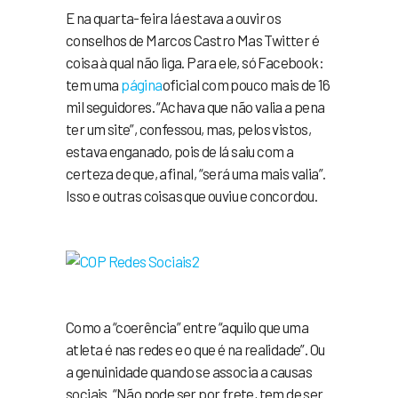
E na quarta-feira lá estava a ouvir os
conselhos de Marcos Castro Mas Twitter é
coisa à qual não liga. Para ele, só Facebook:
tem uma
página
oficial com pouco mais de 16
mil seguidores. “Achava que não valia a pena
ter um site”, confessou, mas, pelos vistos,
estava enganado, pois de lá saiu com a
certeza de que, afinal, “será uma mais valia”.
Isso e outras coisas que ouviu e concordou.
Como a “coerência” entre “aquilo que uma
atleta é nas redes e o que é na realidade”. Ou
a genuinidade quando se associa a causas
sociais. “Não pode ser por frete, tem de ser