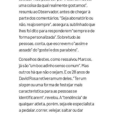
uma coisa da qual realmente gostamos”,
resumiu ao Observador, antes de chegar à
parte dos comentários. “Seja abonatório ou
não, reajo sempre”, assegura, sublinhado que
lhes foi dito para responderem “sempre e de
forma personalizada”. Sobretudo às
pessoas, conta, que escrevem o “assim e
assado” do “gostei e dos parabéns”.
Conselhos destes, como ressalvou Marcos,
já são “um bocadinho senso comum”. Mas
outros há que não o sejam. E os 28 anos de
David Rosa retiveram um deles. “Ter um
slogan
ou uma forma de festejar mais
característica para as pessoas se
identificarem”, revelou. A “tendência” de
qualquer atleta, porém, seja ele especialista
a pedalar, correr, velejar, saltar ou dar