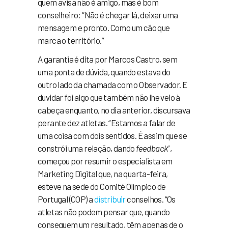
quem avisa não é amigo, mas é bom
conselheiro: “Não é chegar lá, deixar uma
mensagem e pronto. Como um cão que
marca o território.”
A garantia é dita por Marcos Castro, sem
uma ponta de dúvida, quando estava do
outro lado da chamada com o Observador. E
duvidar foi algo que também não lhe veio à
cabeça enquanto, no dia anterior, discursava
perante dez atletas. “Estamos a falar de
uma coisa com dois sentidos. É assim que se
constrói uma relação, dando
feedback
”,
começou por resumir o especialista em
Marketing Digital que, na quarta-feira,
esteve na sede do Comité Olímpico de
Portugal (COP) a
distribuir
conselhos. “Os
atletas não podem pensar que, quando
conseguem um resultado, têm apenas de o