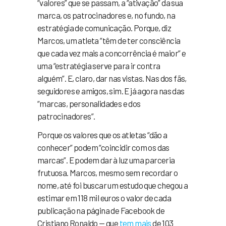
“valores” que se passam, a “ativação” da sua
marca, os patrocinadores e, no fundo, na
estratégia de comunicação. Porque, diz
Marcos, um atleta “têm de ter consciência
que cada vez mais a concorrência é maior” e
uma “estratégia serve para ir contra
alguém”. E, claro, dar nas vistas. Nas dos fãs,
seguidores e amigos, sim. E já agora nas das
“marcas, personalidades e dos
patrocinadores”.
Porque os valores que os atletas “dão a
conhecer” podem “coincidir com os das
marcas”. E podem dar à luz uma parceria
frutuosa. Marcos, mesmo sem recordar o
nome, até foi buscar um estudo que chegou a
estimar em 118 mil euros o valor de cada
publicação na página de Facebook de
Cristiano Ronaldo — que
tem mais
de 103