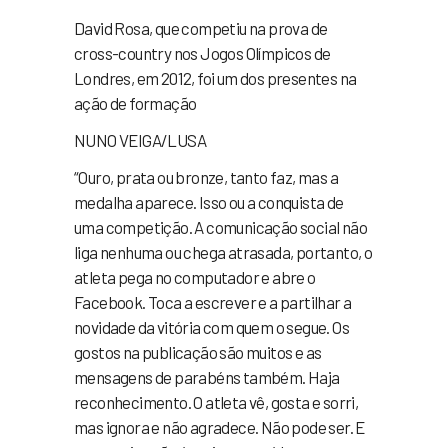
David Rosa, que competiu na prova de
cross-country nos Jogos Olímpicos de
Londres, em 2012, foi um dos presentes na
ação de formação
NUNO VEIGA/LUSA
“Ouro, prata ou bronze, tanto faz, mas a
medalha aparece. Isso ou a conquista de
uma competição. A comunicação social não
liga nenhuma ou chega atrasada, portanto, o
atleta pega no computador e abre o
Facebook. Toca a escrever e a partilhar a
novidade da vitória com quem o segue. Os
gostos na publicação são muitos e as
mensagens de parabéns também. Haja
reconhecimento. O atleta vê, gosta e sorri,
mas ignora e não agradece. Não pode ser. E