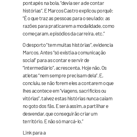
pontapés na bola, “devia ser a de contar
histórias”. E Marcos Castro explicou porquê:
“É o que traz as pessoas para o seu lado: as
razões para praticarem a modalidade, como
começaram, episódios da carreira, etc.”
O desporto “tem muitas histórias”, evidencia
Marcos. Antes “só existia a comunicação
social” para as contar e servir de
“intermediário”, acrescenta. Hoje não. Os
atletas “nem sempre precisam dela”. E,
concluiu, se não forem eles a contarem o que
lhes acontece em “viagens, sacrifícios ou
vitórias”, talvez estas histórias nunca caiam
no goto dos fãs. E será assim, a partilhar e
desvendar, que conseguirão criar um
território. E não só marcá-lo.”
Link para a