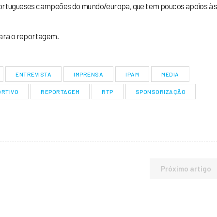
 portugueses campeões do mundo/europa, que tem poucos apoios à 
para o reportagem.
ENTREVISTA
IMPRENSA
IPAM
MEDIA
ORTIVO
REPORTAGEM
RTP
SPONSORIZAÇÃO
Próximo artigo