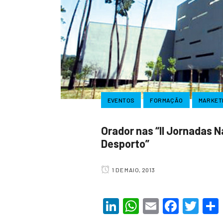
EVENTOS
FORMAÇÃO
MARKET
Orador nas “II Jornadas 
Desporto”
1 DE MAIO, 2013
LinkedIn
WhatsApp
Email
Faceb
Twi