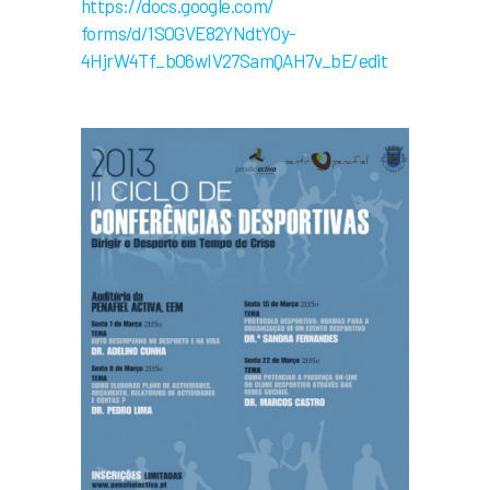
https://docs.google.com/
forms/d/1SOGVE82YNdtYOy-
4HjrW4Tf_bO6wIV27SamQAH7v_bE/
edit