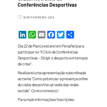
Conferências Desportivas
18 DE FEVEREIRO, 2013
LinkedIn
WhatsApp
Email
Facebook
Twitter
Share
Dia 22 de Março estarei em Penafiel para
participar no “II Ciclo de Conferências
Desportivas – Dirigir o desporto em tempos
de crise”.
Realizarei uma apresentação subordinada
ao tema “Como potenciar a presença online
do clube desportivo através das redes
sociais”. Conto convosco!
Para mais informações/Inscrições: