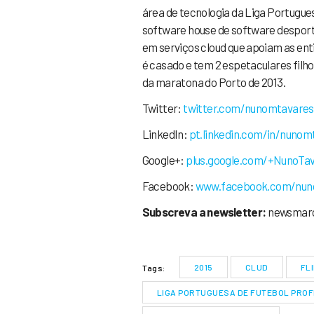
área de tecnologia da Liga Portugue
software house de software desporti
em serviços cloud que apoiam as ent
é casado e tem 2 espetaculares filho
da maratona do Porto de 2013.
Twitter:
twitter.com/nunomtavares
LinkedIn:
pt.linkedin.com/in/
nunomt
Google+:
plus.google.com/
+NunoTa
Facebook:
www.facebook.com/
nun
Subscreva a newsletter:
newsmarc
2015
CLUD
FLI
Tags:
LIGA PORTUGUESA DE FUTEBOL PROF