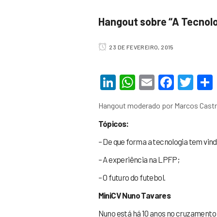
Hangout sobre “A Tecnol
23 DE FEVEREIRO, 2015
LinkedIn
WhatsApp
Email
Faceb
Twi
Hangout moderado por Marcos Cast
Tópicos:
– De que forma a tecnologia tem vind
– A experiência na LPFP;
– O futuro do futebol.
MiniCV Nuno Tavares
Nuno está há 10 anos no cruzamento e