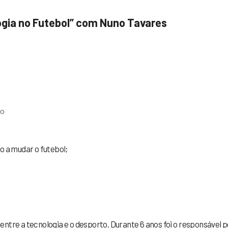
ogia no Futebol” com Nuno Tavares
ook
tter
Share
ro
o a mudar o futebol;
ntre a tecnologia e o desporto. Durante 6 anos foi o responsável p