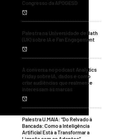
Congresso da APOGESD
15 DE DEZEMBRO, 2025
Palestra na Universidade de Bath
(UK) sobre IA e Fan Engagement
21 DE NOVEMBRO, 2025
À conversa no podcast Analytics
Friday sobre IA, dados e como
criar audiências que realmente
interessam às marcas
26 DE JULHO, 2025
Palestra U.MAIA: “Do Relvado à
Bancada: Como a Inteligência
Artificial Está a Transformar a
Ligação com os Adeptos”