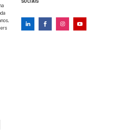
SOCIAIS
ma
ada
anos,
hers