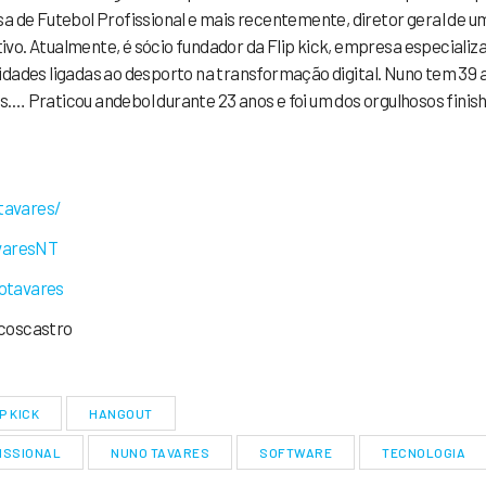
sa de Futebol Profissional e mais recentemente, diretor geral de u
vo. Atualmente, é sócio fundador da Flip kick, empresa especializ
idades ligadas ao desporto na transformação digital. Nuno tem 39 
s.
…
Praticou andebol durante 23 anos e foi um dos orgulhosos finis
avares/
varesNT
otavares
oscastro
P KICK
HANGOUT
ISSIONAL
NUNO TAVARES
SOFTWARE
TECNOLOGIA